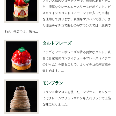
フランス風のショートケーキ。酸味のあるイチゴ
と、濃厚なクレームムースリーヌがポイント。ビ
スキュイジョコンド（アーモンドの入った生地）
を使用しております。表面をマジパンで覆い、ま
た側面をイチゴで囲むのがフランスでは一般的で
すが、当店では、味わ…
タルトフレーズ
イチゴとフランボワーズが香る贅沢なタルト。表
面に自家製のコンフィチュールフレーズ（イチゴ
のジャム）を塗ることで、よりイチゴの果実感を
楽しめます。…
モンブラン
フランス産マロンを使ったモンブラン。センター
にはクレームブリュレマロンを入れリッチで上品
な味になりました。…