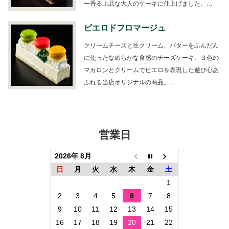
ー香る上品な大人のケーキに仕上げました。…
ピエロドフロマージュ
クリームチーズと生クリーム、バターをふんだん
に使ったなめらかな食感のチーズケーキ。３色の
マカロンとクリームでピエロを表現した遊び心あ
ふれる当店オリジナルの商品。…
営業日
2026年 8月
日
月
火
水
木
金
土
1
2
3
4
5
6
7
8
9
10
11
12
13
14
15
16
17
18
19
20
21
22