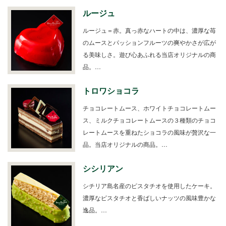
ルージュ
ルージュ＝赤。真っ赤なハートの中は、濃厚な苺
のムースとパッションフルーツの爽やかさが広が
る美味しさ。遊び心あふれる当店オリジナルの商
品。…
トロワショコラ
チョコレートムース、ホワイトチョコレートムー
ス、ミルクチョコレートムースの３種類のチョコ
レートムースを重ねたショコラの風味が贅沢な一
品。当店オリジナルの商品。…
シシリアン
シチリア島名産のピスタチオを使用したケーキ。
濃厚なピスタチオと香ばしいナッツの風味豊かな
逸品。…