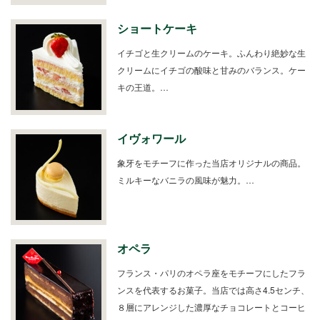
ショートケーキ
イチゴと生クリームのケーキ。ふんわり絶妙な生
クリームにイチゴの酸味と甘みのバランス。ケー
キの王道。…
イヴォワール
象牙をモチーフに作った当店オリジナルの商品。
ミルキーなバニラの風味が魅力。…
オペラ
フランス・パリのオペラ座をモチーフにしたフラ
ンスを代表するお菓子。当店では高さ4.5センチ、
８層にアレンジした濃厚なチョコレートとコーヒ